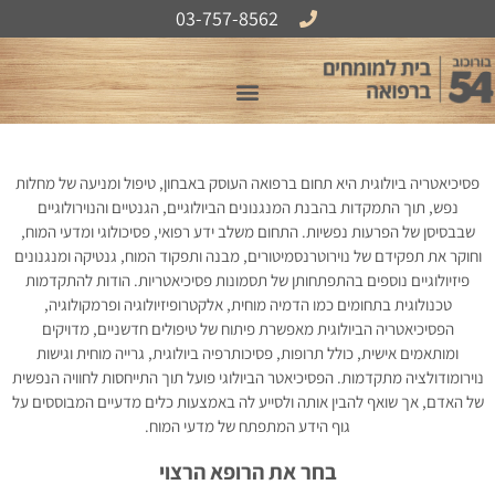
לתוכן
03-757-8562
אודות B54
פסיכיאטריה ביולוגית היא תחום ברפואה העוסק באבחון, טיפול ומניעה של מחלות
נפש, תוך התמקדות בהבנת המנגנונים הביולוגיים, הגנטיים והנוירולוגיים
שבבסיסן של הפרעות נפשיות. התחום משלב ידע רפואי, פסיכולוגי ומדעי המוח,
וחוקר את תפקידם של נוירוטרנסמיטורים, מבנה ותפקוד המוח, גנטיקה ומנגנונים
פיזיולוגיים נוספים בהתפתחותן של תסמונות פסיכיאטריות. הודות להתקדמות
טכנולוגית בתחומים כמו הדמיה מוחית, אלקטרופיזיולוגיה ופרמקולוגיה,
הפסיכיאטריה הביולוגית מאפשרת פיתוח של טיפולים חדשניים, מדויקים
ומותאמים אישית, כולל תרופות, פסיכותרפיה ביולוגית, גרייה מוחית וגישות
נוירומודולציה מתקדמות. הפסיכיאטר הביולוגי פועל תוך התייחסות לחוויה הנפשית
של האדם, אך שואף להבין אותה ולסייע לה באמצעות כלים מדעיים המבוססים על
גוף הידע המתפתח של מדעי המוח.
בחר את הרופא הרצוי