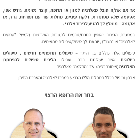
אז אם את/ה סובל מאלרגיה למזון או תרופה, קוצר נשימה, גודש אפי,
אסטמה שלא מסתדרת, דלקת עיניים, מחלות עור עם תפרחת, גרד, או
אקזמה – מומלץ לך להגיע לבירור אלרגי .
במסגרת הבירור יאופיין הגורם/גורמים לתגובות האלרגיות (למשל "טסטים
לאלרגיה" או "תגר") , יותאם לך טיפול/טיפולים מתאימים.
טיפולים אלה כוללים בין היתר –
טיפולים תרופתיים חדשים ,
טיפולים
ביולוגים
אשר יעילותם רבה, ואפילו
הליכים טיפולים להפחתת
האלרגיה
(אימונתרפיה) עד "החלמה" מאלרגיה.
אבחון וטיפול בכלל המחלות הללו מבוצע במרכז לאלרגיה ומערכת החיסון .
בחר את הרופא הרצוי