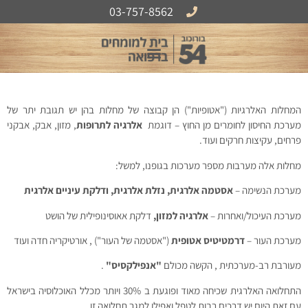
לתוכן
03-757-8562
אודות B54
המחלות האלרגיות ("אטופיות") הן קבוצה של מחלות בהן יש תגובת יתר של
מערכת החיסון לחומרים מן החוץ – דוגמת
אלרגיה לתרופות
, מזון, אבק, אבקני
פרחים, עקיצות חרקים ועוד.
מחלות אלה מערבות מספר מערכות בגופנו, למשל:
מערכת הנשימה –
אסטמה אלרגית, נזלת אלרגית, ודלקת עיניים אלרגית
מערכת העיכול/ואחרות –
אלרגיה למזון,
דלקת אאוסינופילית של הושט
מערכת העור –
דרמטיטיס אטופית
("אסטמה של העור") , אורטיקריה חדה ועוד
מעורבת רב-מערכתית , הקשה מכולם
"אנפילקסיס"
.
התחלואה האלרגית שכיחה מאוד ופוגעת ב 30% ויותר מכלל האוכלוסיה בישראל
עם זאת היום יש דרכים רבות לטפל ואפילו למגר תחלואה זו.