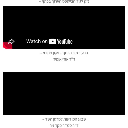
נזק לגיד הבייספס הארוך בכתף –
ד"ר אורי אופיר
קרע בגידי הכתף, תיקון ניתוחי –
ד"ר אורי אופיר
שבוע המודעות לסרטן השד –
ד"ר סמדר פקר ניר