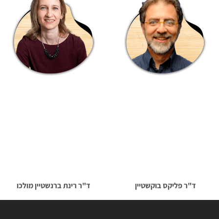
ד"ר פליקס בוקשטיין
ד"ר רינת ברנשטיין מולכו