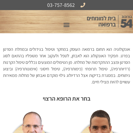
לתוכן
03-757-8562
אודות B54
אונקולוגיה הוא תחום ברפואה העוסק במחקר וטיפול בגידולים ובמחלת הסרטן
בפרט. תפקיד האונקולוג הוא לאבחן, לטפל ולעקוב אחר מטופליו בהתאם לסוג
הסרטן ומצב ההתקדמות של מחלתו. מן הטיפולים המוצעים נכללים טיפול הקרנות
(רדיותרפיה), טיפול תרופתי (כימותרפיה), טיפול חיסוני (אימונותרפיה) וביצוע
ניתוחים. במסגרת בדיקות אצל הרדיולוג גילוי מוקדם ואבחון של מחלות ממאירות
עשויים להיות מצילי חיים.
בחר את הרופא הרצוי