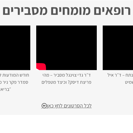
רופאים מומחים מסבירים
תח – ד״ר איל
ד״ר גדי צוינגל מסביר – מהי
חודש המודעות ל
מיט
פריצת דיסק? וכיצד מטפלים
סמדר פקר ניר 
״בריאות 
לכל הסרטונים לחץ כאן