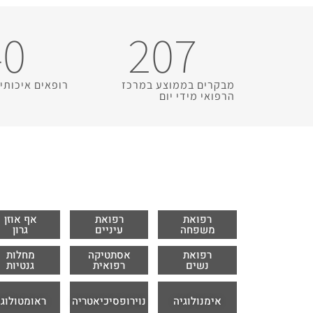
40
207
מבקרים בממוצע במרכז
רופאים איכותיי
הרפואי מידי יום
רפואת
רפואת
אף אוזן
משפחה
עיניים
גרון
רפואת
אסתטיקה
מחלות
נשים
רפואית
גנטיות
אימנולוגיה
נוירופסיכיאטריה
ראומטולוגי