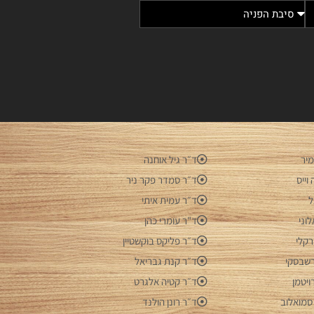
מיר
ד״ר גיל אוחנה
וייס
ד״ר סמדר פקר ניר
ל
ד״ר עמית איתי
וני
ד"ר עומרי כהן
רקלי
ד״ר פליקס בוקשטיין
ורשבסקי
ד״ר קנת גבריאל
ויטמן
ד״ר קטיה אלגרט
סמואלוב
ד״ר רונן הולנד