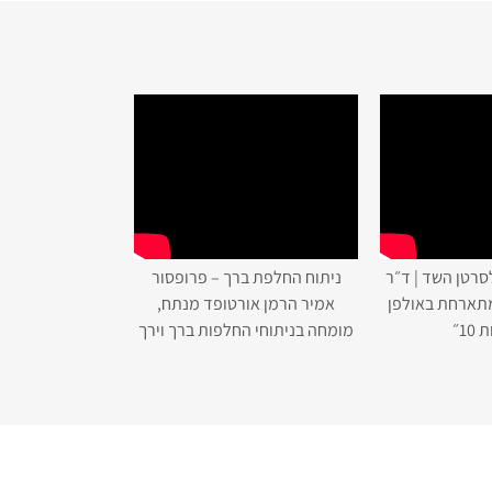
סרטן השד | ד״ר
ניתוח החלפת ברך – פרופסור
מתארחת באולפן
אמיר הרמן אורטופד מנתח,
10״
מומחה בניתוחי החלפות ברך וירך