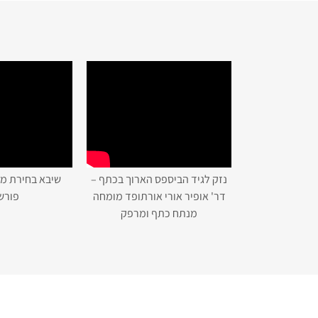
נזק לגיד הביספס הארוך בכתף –
שיבא בחירת מנ
דר' אופיר אורי אורתופד מומחה
פורש
מנתח כתף ומרפק