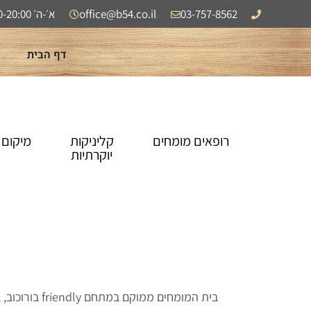
לתוכן
03-757-8562
office@b54.co.il
א׳-ה׳ 8:00-20:00 | ו׳ 08:00-13:00
דף הבית
רופאים מומחים
קליניקות
מיקום 
יוקרתיות
בית המומחים ממוקם במתחם friendly בורוכוב, ברחוב