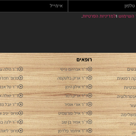
 השימוש
ו
למדיניות הפרטיות
.
רופאים
נשים
ד״ר אברהם גרטי
ד״ר הילה ע
ה רפואית
ד״ר אריק בלטקסה
פרופ' חמדה 
ד״ר אילון הימן
ד״ר טל אנג
נטיות
ד"ר אריק רמר
ד״ר יואלה אל
נטרולוגיה
ד״ר אורי אופיר
ד"ר יובל מז
ור
ד״ר אייל-פורשמיט
פרופ' יניב 
משלימה
ד״ר אמיר בן טוב
ד״ר ילנה בר
גיה
ד״ר איתמר פלדמן
פרופ' ליאת 
יה