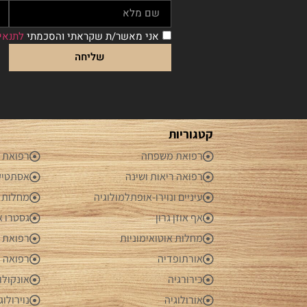
אני מאשר/ת שקראתי והסכמתי
לתנאי
שליחה
קטגוריות
רפואת משפחה
רפואת 
רפואה ריאות ושינה
אסתטיק
עיניים ונוירו-אופתלמולוגיה
מחלות ג
אף אוזן גרון
גסטרו א
מחלות אוטואימוניות
רפואת ע
אורתופדיה
רפואה 
כירורגיה
אונקולו
אורולוגיה
נוירולוג