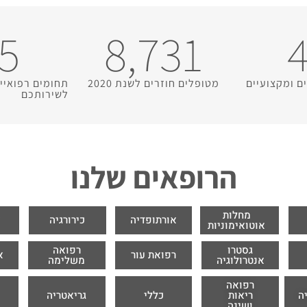
5
8,731
ם ומקצועיים
מטופלים חוזרים לשנת 2020
תחומים רפואיי
לשירותכם
הרופאים שלנו
מחלות
אורתופדיה
כירורגיה
א
אוטואימוניות
גסטרו
רפואה
רפואת עור
א
אנטרולוגיה
משלימה
רפואה
ה
ריאות
כללי
גריאטריה
נ
ושינה