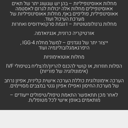
מחלות אאוסינופיליות – בהן יש שגשוג יתר של תאים
אאוסינופילים מחלות אלה יכולות לגרום לאסטמה
אאוסינופילית, פוליפים באף, מחלות אאוסינופיליות של
מערכת העיכול ועוד.
מחלות גרנולומטוטיות – דוגמת סרקואידוסיס ואחרות
אורטיקריה כרונית, אנגיואדמה.
ייצור יתר של נוגדנים – למשל מחלת IGG-4 ,
היפרגאמגלובולינמיה ועוד
מחלות אוטואימוניות
הפלות חוזרות, או קושי להכנס להריון/להצליח בטיפולי IVF
(אימונולוגיה של פוריות)
הערכה אימונולוגית כוללת הערכה אישית קלינית, אפיון נרחב
של מערכת החיסון ואפילו אפיון גנטי במצבים מסויימים.
לאחר מכן תתאפשר התאמת טיפול/טיפולים ייעודים –
מותאמים באופן אישי לכל מטופל/ת.