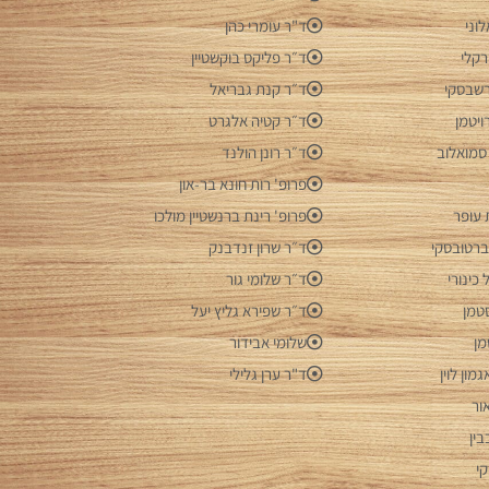
וני
ד"ר עומרי כהן
רקלי
ד״ר פליקס בוקשטיין
ורשבסקי
ד״ר קנת גבריאל
ויטמן
ד״ר קטיה אלגרט
סמואלוב
ד״ר רונן הולנד
פרופ' רות חונא בר-און
 עופר
פרופ' רינת ברנשטיין מולכו
ברטובסקי
ד״ר שרון זנדבנק
כינורי
ד״ר שלומי גור
טמן
ד״ר שפירא גליץ יעל
מן
שלומי אבידור
מון לוין
ד"ר ערן גלילי
ור
בין
קי