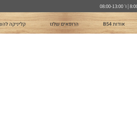
אודות B54
הרופאים שלנו
קליניקה להש