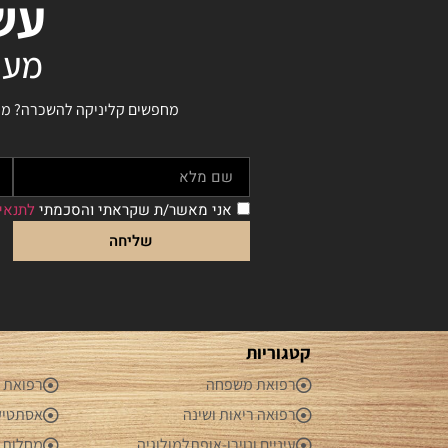
עשר
מעו
מחפשים קליניקה להשכרה? מחפש
אני מאשר/ת שקראתי והסכמתי
לתנאי
שליחה
קטגוריות
רפואת משפחה
רפואת 
רפואה ריאות ושינה
אסתטיק
עיניים ונוירו-אופתלמולוגיה
מחלות ג