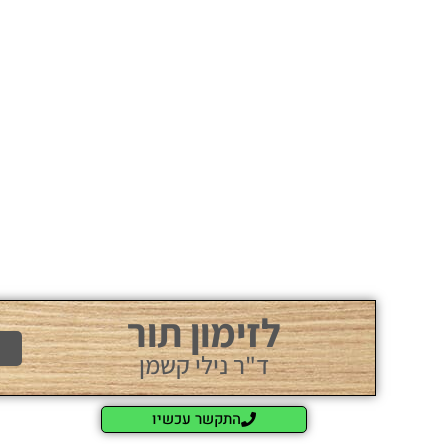
לזימון תור
ד"ר נילי קשמן
התקשר עכשיו