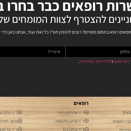
ות רופאים כבר בחרו ב
ניינים להצטרף לצוות המומחים שלנ
ים רופא בתחום מסויים? רוצים להזמין תור? כל זאת ועוד, אנחנו כאן כדי 
 השימוש
ו
למדיניות הפרטיות
.
רופאים
נשים
ד״ר אברהם גרטי
ד״ר הילה ע
ה רפואית
ד״ר אריק בלטקסה
פרופ' חמדה 
ד״ר אילון הימן
ד״ר טל אנג
נטיות