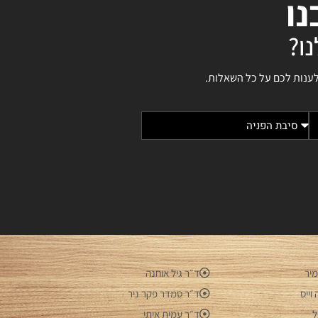
נו
ו?
לענות לכם על כל השאלות.
מיר
ד״ר גיל אוחנה
וייס
ד״ר סמדר פקר ניר
ל
ד״ר עמית איתי