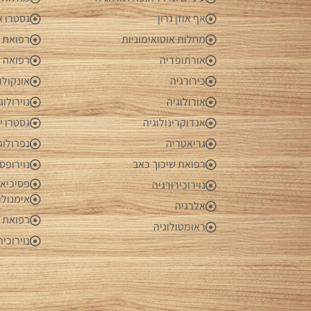
אף אוזן גרון
גסטרו א
מחלות אוטואימוניות
רפואת ע
אורתופדיה
רפואה 
כירורגיה
אונקולו
אורולוגיה
נוירולוג
אנדוקרינולוגיה
גסטרו י
גריאטריה
נפרולוג
רפואת שיכוך כאב
נוירופס
פסיכיאט
נוירוכירורגיה
אימנולו
אלרגיה
רפואת ש
ראומטולוגיה
נוירוכיר